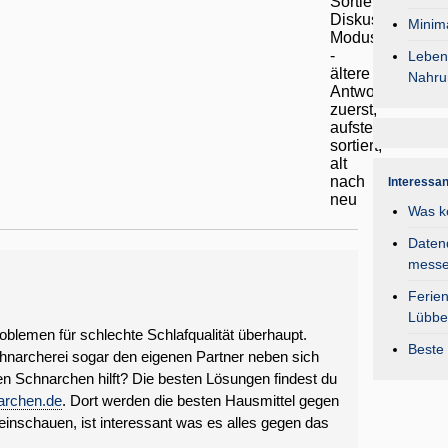
Minima
Lebens
Nahru
Interessa
Was k
Daten
mess
Ferie
Lübbe
blemen für schlechte Schlafqualität überhaupt.
Beste 
narcherei sogar den eigenen Partner neben sich
en Schnarchen hilft? Die besten Lösungen findest du
archen.de
. Dort werden die besten Hausmittel gegen
einschauen, ist interessant was es alles gegen das