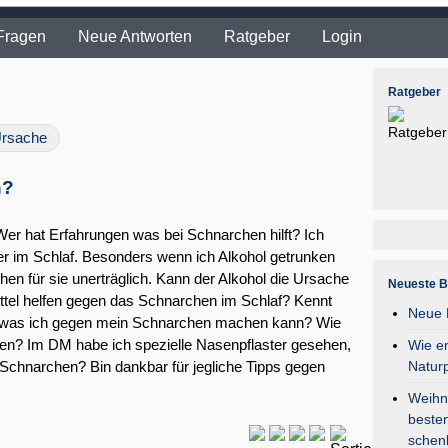
Fragen
Neue Antworten
Ratgeber
Login
Ratgeber
rsache
n?
r hat Erfahrungen was bei Schnarchen hilft? Ich
 im Schlaf. Besonders wenn ich Alkohol getrunken
en für sie unerträglich. Kann der Alkohol die Ursache
Neueste B
tel helfen gegen das Schnarchen im Schlaf? Kennt
Neue F
s was ich gegen mein Schnarchen machen kann? Wie
en? Im DM habe ich spezielle Nasenpflaster gesehen,
Wie en
Natur
Schnarchen? Bin dankbar für jegliche Tipps gegen
Weihna
besten
schen