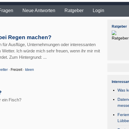
Fragen
Neue Antworten
Ratgeber
Login
Ratgeber
 bei Regen machen?
en für Ausflüge, Unternehmungen oder interessanten
 Wetter. Ich würde mich sehr freuen, wenn ihr mir mit
det. Zum Hintergrund: ...
etter
· Freizeit ·
Ideen
Interessa
Was k
?
Daten
 ein Fisch?
mess
Ferie
Lübbe