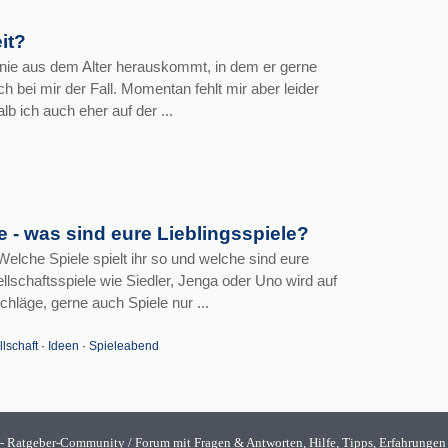
eit?
nie aus dem Alter herauskommt, in dem er gerne
ch bei mir der Fall. Momentan fehlt mir aber leider
lb ich auch eher auf der ...
 - was sind eure Lieblingsspiele?
elche Spiele spielt ihr so und welche sind eure
llschaftsspiele wie Siedler, Jenga oder Uno wird auf
hläge, gerne auch Spiele nur ...
lschaft
·
Ideen
·
Spieleabend
- Ratgeber-Community / Forum mit Fragen & Antworten, Hilfe, Tipps, Erfahrungen