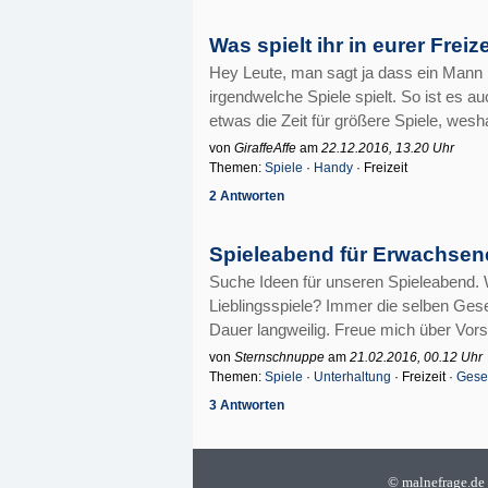
Was spielt ihr in eurer Freiz
Hey Leute, man sagt ja dass ein Mann 
irgendwelche Spiele spielt. So ist es au
etwas die Zeit für größere Spiele, wesha
von
GiraffeAffe
am
22.12.2016, 13.20 Uhr
Themen:
Spiele
·
Handy
· Freizeit
2 Antworten
Spieleabend für Erwachsene
Suche Ideen für unseren Spieleabend. W
Lieblingsspiele? Immer die selben Gese
Dauer langweilig. Freue mich über Vorsc
von
Sternschnuppe
am
21.02.2016, 00.12 Uhr
Themen:
Spiele
·
Unterhaltung
· Freizeit ·
Gesel
3 Antworten
©
malnefrage.de