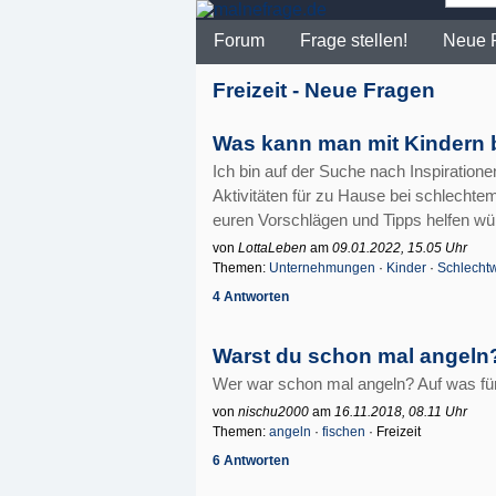
Forum
Frage stellen!
Neue 
Freizeit - Neue Fragen
Was kann man mit Kindern
Ich bin auf der Suche nach Inspiration
Aktivitäten für zu Hause bei schlechtem
euren Vorschlägen und Tipps helfen wür
von
LottaLeben
am
09.01.2022, 15.05 Uhr
Themen:
Unternehmungen
·
Kinder
·
Schlechtw
4 Antworten
Warst du schon mal angeln
Wer war schon mal angeln? Auf was für
von
nischu2000
am
16.11.2018, 08.11 Uhr
Themen:
angeln
·
fischen
· Freizeit
6 Antworten