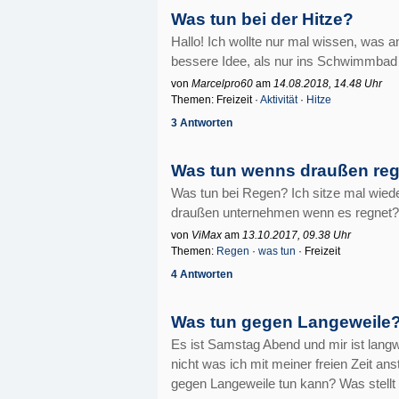
Was tun bei der Hitze?
Hallo! Ich wollte nur mal wissen, was a
bessere Idee, als nur ins Schwimmba
von
Marcelpro60
am
14.08.2018, 14.48 Uhr
Themen: Freizeit ·
Aktivität
·
Hitze
3 Antworten
Was tun wenns draußen re
Was tun bei Regen? Ich sitze mal wie
draußen unternehmen wenn es regnet?
von
ViMax
am
13.10.2017, 09.38 Uhr
Themen:
Regen
·
was tun
· Freizeit
4 Antworten
Was tun gegen Langeweile
Es ist Samstag Abend und mir ist langw
nicht was ich mit meiner freien Zeit ans
gegen Langeweile tun kann? Was stellt 