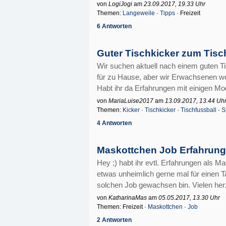
von
LogiJogi
am
23.09.2017, 19.33 Uhr
Themen:
Langeweile
·
Tipps
· Freizeit
6 Antworten
Guter Tischkicker zum Tisc
Wir suchen aktuell nach einem guten Ti
für zu Hause, aber wir Erwachsenen wol
Habt ihr da Erfahrungen mit einigen Mode
von
MariaLuise2017
am
13.09.2017, 13.44 Uh
Themen:
Kicker
·
Tischkicker
·
Tischfussball
·
S
4 Antworten
Maskottchen Job Erfahrun
Hey ;) habt ihr evtl. Erfahrungen als M
etwas unheimlich gerne mal für einen T
solchen Job gewachsen bin. Vielen herzl
von
KatharinaMas
am
05.05.2017, 13.30 Uhr
Themen: Freizeit ·
Maskottchen
·
Job
2 Antworten