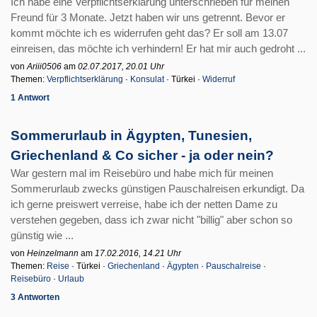
Ich habe eine Verpflichtserklärung unterschrieben für meinen
Freund für 3 Monate. Jetzt haben wir uns getrennt. Bevor er
kommt möchte ich es widerrufen geht das? Er soll am 13.07
einreisen, das möchte ich verhindern! Er hat mir auch gedroht ...
von
Ariii0506
am
02.07.2017, 20.01 Uhr
Themen:
Verpflichtserklärung
·
Konsulat
· Türkei ·
Widerruf
1 Antwort
Sommerurlaub in Ägypten, Tunesien,
Griechenland & Co sicher - ja oder nein?
War gestern mal im Reisebüro und habe mich für meinen
Sommerurlaub zwecks günstigen Pauschalreisen erkundigt. Da
ich gerne preiswert verreise, habe ich der netten Dame zu
verstehen gegeben, dass ich zwar nicht "billig" aber schon so
günstig wie ...
von
Heinzelmann
am
17.02.2016, 14.21 Uhr
Themen:
Reise
· Türkei ·
Griechenland
·
Ägypten
·
Pauschalreise
·
Reisebüro
·
Urlaub
3 Antworten