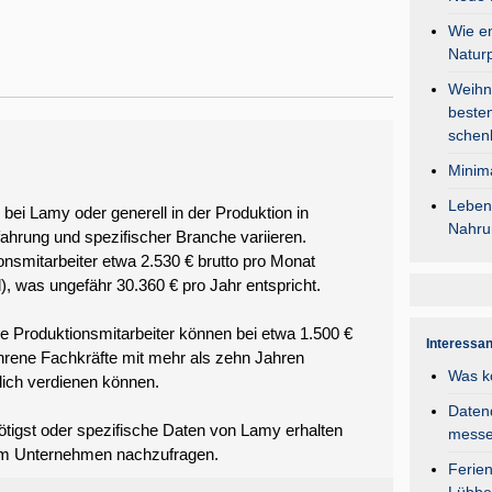
Wie en
Natur
Weihna
besten
schen
Minima
Lebens
 bei Lamy oder generell in der Produktion in
Nahru
ahrung und spezifischer Branche variieren.
ionsmitarbeiter etwa 2.530 € brutto pro Monat
), was ungefähr 30.360 € pro Jahr entspricht.
ne Produktionsmitarbeiter können bei etwa 1.500 €
Interessa
ahrene Fachkräfte mit mehr als zehn Jahren
Was k
lich verdienen können.
Daten
tigst oder spezifische Daten von Lamy erhalten
mess
beim Unternehmen nachzufragen.
Ferie