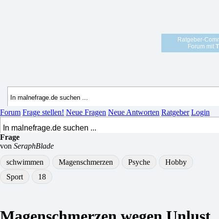
Ratgeber-Comm
Forum mit
T
Forum
Frage stellen!
Neue Fragen
Neue Antworten
Ratgeber
Login
Frage
von
SeraphBlade
schwimmen
Magenschmerzen
Psyche
Hobby
Sport
18
Magenschmerzen wegen Unlust