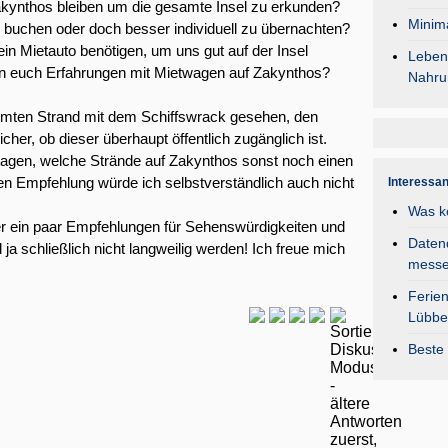
akynthos bleiben um die gesamte Insel zu erkunden?
Minima
zu buchen oder doch besser individuell zu übernachten?
in Mietauto benötigen, um uns gut auf der Insel
Lebens
n euch Erfahrungen mit Mietwagen auf Zakynthos?
Nahru
ühmten Strand mit dem Schiffswrack gesehen, den
cher, ob dieser überhaupt öffentlich zugänglich ist.
gen, welche Strände auf Zakynthos sonst noch einen
en Empfehlung würde ich selbstverständlich auch nicht
Interessa
Was k
er ein paar Empfehlungen für Sehenswürdigkeiten und
Daten
l ja schließlich nicht langweilig werden! Ich freue mich
mess
Ferie
Lübbe
Beste 