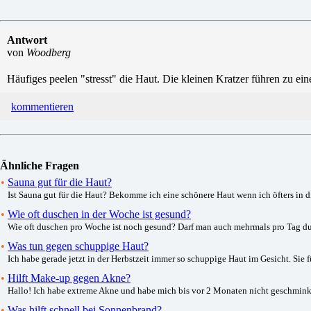
Antwort
von
Woodberg
Häufiges peelen "stresst" die Haut. Die kleinen Kratzer führen zu ei
kommentieren
Ähnliche Fragen
•
Sauna gut für die Haut?
Ist Sauna gut für die Haut? Bekomme ich eine schönere Haut wenn ich öfters in di
•
Wie oft duschen in der Woche ist gesund?
Wie oft duschen pro Woche ist noch gesund? Darf man auch mehrmals pro Tag dusc
•
Was tun gegen schuppige Haut?
Ich habe gerade jetzt in der Herbstzeit immer so schuppige Haut im Gesicht. Sie f
•
Hilft Make-up gegen Akne?
Hallo! Ich habe extreme Akne und habe mich bis vor 2 Monaten nicht geschminkt 
•
Was hilft schnell bei Sonnenbrand?