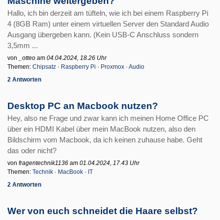
Maschine weitergeben?
Hallo, ich bin derzeit am tüfteln, wie ich bei einem Raspberry Pi
4 (8GB Ram) unter einem virtuellen Server den Standard Audio
Ausgang übergeben kann. (Kein USB-C Anschluss sondern
3,5mm ...
von
_otteo
am
04.04.2024, 18.26 Uhr
Themen:
Chipsatz
·
Raspberry Pi
·
Proxmox
·
Audio
2 Antworten
Desktop PC an Macbook nutzen?
Hey, also ne Frage und zwar kann ich meinen Home Office PC
über ein HDMI Kabel über mein MacBook nutzen, also den
Bildschirm vom Macbook, da ich keinen zuhause habe. Geht
das oder nicht?
von
fragentechnik1136
am
01.04.2024, 17.43 Uhr
Themen:
Technik
·
MacBook
·
IT
2 Antworten
Wer von euch schneidet die Haare selbst?