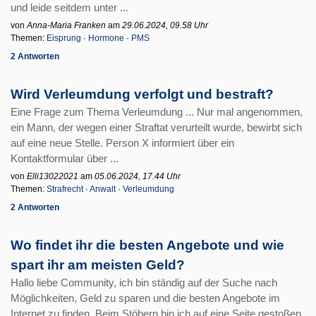
und leide seitdem unter ...
von
Anna-Maria Franken
am
29.06.2024, 09.58 Uhr
Themen:
Eisprung
·
Hormone
·
PMS
2 Antworten
Wird Verleumdung verfolgt und bestraft?
Eine Frage zum Thema Verleumdung ... Nur mal angenommen,
ein Mann, der wegen einer Straftat verurteilt wurde, bewirbt sich
auf eine neue Stelle. Person X informiert über ein
Kontaktformular über ...
von
Elli13022021
am
05.06.2024, 17.44 Uhr
Themen:
Strafrecht
·
Anwalt
·
Verleumdung
2 Antworten
Wo findet ihr die besten Angebote und wie
spart ihr am meisten Geld?
Hallo liebe Community, ich bin ständig auf der Suche nach
Möglichkeiten, Geld zu sparen und die besten Angebote im
Internet zu finden. Beim Stöbern bin ich auf eine Seite gestoßen,