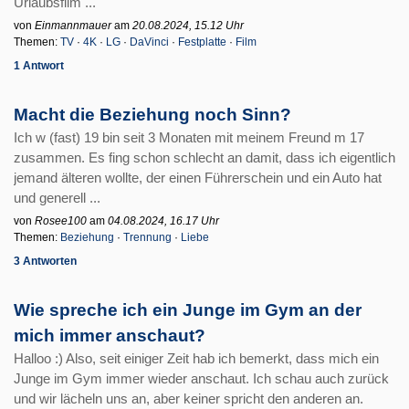
Urlaubsfilm ...
von
Einmannmauer
am
20.08.2024, 15.12 Uhr
Themen:
TV
·
4K
·
LG
·
DaVinci
·
Festplatte
·
Film
1 Antwort
Macht die Beziehung noch Sinn?
Ich w (fast) 19 bin seit 3 Monaten mit meinem Freund m 17
zusammen. Es fing schon schlecht an damit, dass ich eigentlich
jemand älteren wollte, der einen Führerschein und ein Auto hat
und generell ...
von
Rosee100
am
04.08.2024, 16.17 Uhr
Themen:
Beziehung
·
Trennung
·
Liebe
3 Antworten
Wie spreche ich ein Junge im Gym an der
mich immer anschaut?
Halloo :) Also, seit einiger Zeit hab ich bemerkt, dass mich ein
Junge im Gym immer wieder anschaut. Ich schau auch zurück
und wir lächeln uns an, aber keiner spricht den anderen an.