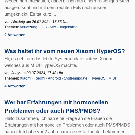
Wegen herumgelaufen, dabei bin ich auf einem rutschigen Stein
ausgerutscht und mit dem rechten Fuß nach aussen
umgeknickt. Es tat kurz ...
von
Abcdefg
am
26.07.2024, 13.33 Uhr
Themen:
Verletzung
·
Fuß
·
Arzt
·
umgeknickt
2 Antworten
Was haltet ihr vom neuen Xiaomi HyperOS?
Hi, es geht um das letzte Systemupdate seitens Xiaomi,
welches aus MIUI HyperOS machte.
von
Jerry
am
03.07.2024, 17.48 Uhr
Themen:
Xiaomi
·
Redmi
·
Android
·
Systemupdate
·
HyperOS
·
MIUI
4 Antworten
Wer hat Erfahrungen mit hormonellen
Problemen oder auch PMS/PMDS?
Hallo zusammen, Ich hab eine Frage an die Frauen die
Erfahrungen mit hormonellen Problemen oder auch PMS/PMDS
haben. Ich habe vor 2 Jahren meine erste Tochter bekommen