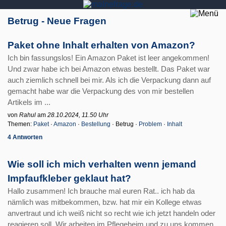
Betrug - Neue Fragen
Paket ohne Inhalt erhalten von Amazon?
Ich bin fassungslos! Ein Amazon Paket ist leer angekommen!
Und zwar habe ich bei Amazon etwas bestellt. Das Paket war
auch ziemlich schnell bei mir. Als ich die Verpackung dann auf
gemacht habe war die Verpackung des von mir bestellen
Artikels im ...
von
Rahul
am
28.10.2024, 11.50 Uhr
Themen:
Paket
·
Amazon
·
Bestellung
· Betrug ·
Problem
·
Inhalt
4 Antworten
Wie soll ich mich verhalten wenn jemand
Impfaufkleber geklaut hat?
Hallo zusammen! Ich brauche mal euren Rat.. ich hab da
nämlich was mitbekommen, bzw. hat mir ein Kollege etwas
anvertraut und ich weiß nicht so recht wie ich jetzt handeln oder
reagieren soll. Wir arbeiten im Pflegeheim und zu uns kommen