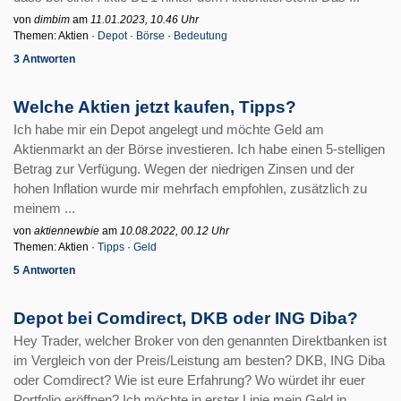
von
dimbim
am
11.01.2023, 10.46 Uhr
Themen: Aktien ·
Depot
·
Börse
·
Bedeutung
3 Antworten
Welche Aktien jetzt kaufen, Tipps?
Ich habe mir ein Depot angelegt und möchte Geld am
Aktienmarkt an der Börse investieren. Ich habe einen 5-stelligen
Betrag zur Verfügung. Wegen der niedrigen Zinsen und der
hohen Inflation wurde mir mehrfach empfohlen, zusätzlich zu
meinem ...
von
aktiennewbie
am
10.08.2022, 00.12 Uhr
Themen: Aktien ·
Tipps
·
Geld
5 Antworten
Depot bei Comdirect, DKB oder ING Diba?
Hey Trader, welcher Broker von den genannten Direktbanken ist
im Vergleich von der Preis/Leistung am besten? DKB, ING Diba
oder Comdirect? Wie ist eure Erfahrung? Wo würdet ihr euer
Portfolio eröffnen? Ich möchte in erster Linie mein Geld in ...