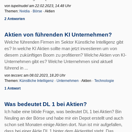
von
tupelnudel
am
22.02.2023, 14.48 Uhr
Themen:
Nvidia
·
Börse
· Aktien
2 Antworten
Aktien von führenden KI Unternehmen?
Welche führenden Firmen im Sektor Künstliche Intelligenz gibt
es? In welche KI Aktien sollte man jetzt investieren um von
diesem zukünftigen Boom zu profitieren? Welche Aktien von KI-
Unternehmen gibt es? Welche Unternehmen sind aktuell
führend in ...
von
teccerc
am
08.02.2023, 18.20 Uhr
Themen:
Künstliche Intelligenz
·
Unternehmen
· Aktien ·
Technologie
1 Antwort
Was bedeutet DL 1 bei Aktien?
Ich habe eine blöde Frage, was bedeutet DL 1 bei Aktien? Bin
Neuling an der Börse und habe mir ein Depot erstellt und auch
schon seit Monaten einige Aktien dort. Nun ist mir aufgefallen,
dass bei einer Aktie DL 1 hinter dem Aktientitel steht. Das ...