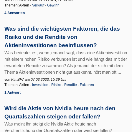
von
Andreas199
am
08.03.2023, 17.00 Uhr
Themen: Aktien ·
Verkauf
·
Gewinn
4 Antworten
Was sind die wichtigsten Faktoren, die das
Risiko und die Rendite von
Aktieninvestitionen beeinflussen?
Was bedeutet es, wenn jemand sagt, dass eine Aktieninvestition
mit einem hohen Risiko verbunden ist und wie hängt das mit der
erwarteten Rendite zusammen? Als jemand, der sich mit dem
Thema Aktieninvestitionen nicht gut auskennt, hört man oft ...
von
KimBF7
am
07.03.2023, 15.29 Uhr
Themen: Aktien ·
Investition
·
Risiko
·
Rendite
·
Faktoren
1 Antwort
Wird die Aktie von Nvidia heute nach den
Quartalszahlen steigen oder fallen?
Was meint ihr, steigt die Nvidia Aktie heute nach
Veröffentlichung der Quartalszahlen oder wird sie fallen?