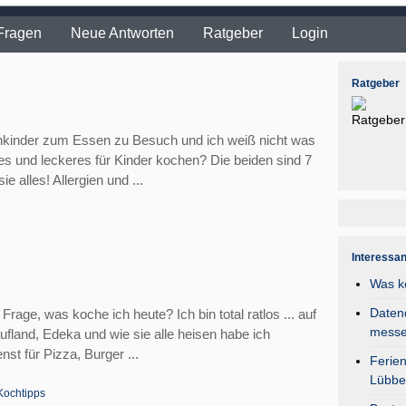
Fragen
Neue Antworten
Ratgeber
Login
Ratgeber
kinder zum Essen zu Besuch und ich weiß nicht was
es und leckeres für Kinder kochen? Die beiden sind 7
e alles! Allergien und ...
Interessa
Was k
Daten
Frage, was koche ich heute? Ich bin total ratlos ... auf
mess
ufland, Edeka und wie sie alle heisen habe ich
st für Pizza, Burger ...
Ferie
Lübbe
Kochtipps