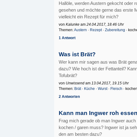
Hallöle, werden Austern gekocht oder 
gesehen und möchte gerne das erste M
vielleicht ein Rezept für mich?
von
Kalunke
am
24.04.2017, 18.46 Uhr
Themen:
Austern
·
Rezept
·
Zubereitung
· koch
1 Antwort
Was ist Brät?
Wer kann mir sagen aus was Brät gen
dazu? Wie hoch ist der Fettanteil? Ka
Tofubrät?
von
Unwissend
am
13.04.2017, 19.15 Uhr
Themen:
Brät
·
Küche
·
Wurst
·
Fleisch
· koche
2 Antworten
Kann man Ingwer roh esse
Frag mich gerade ob man Ingwer auch 
kochen / garen muss? Ingwer ist ja se
den am besten dazu?