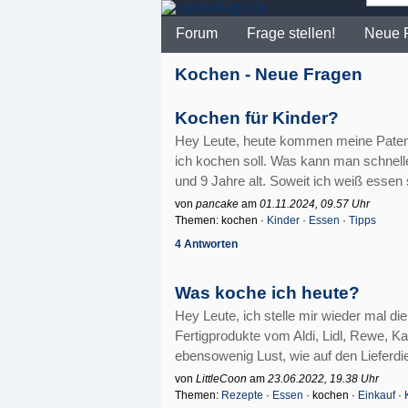
Forum
Frage stellen!
Neue 
Kochen - Neue Fragen
Kochen für Kinder?
Hey Leute, heute kommen meine Paten
ich kochen soll. Was kann man schnell
und 9 Jahre alt. Soweit ich weiß essen si
von
pancake
am
01.11.2024, 09.57 Uhr
Themen: kochen ·
Kinder
·
Essen
·
Tipps
4 Antworten
Was koche ich heute?
Hey Leute, ich stelle mir wieder mal die 
Fertigprodukte vom Aldi, Lidl, Rewe, Ka
ebensowenig Lust, wie auf den Lieferdien
von
LittleCoon
am
23.06.2022, 19.38 Uhr
Themen:
Rezepte
·
Essen
· kochen ·
Einkauf
·