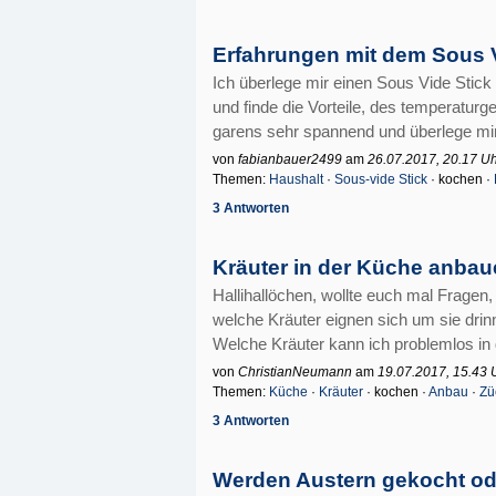
Erfahrungen mit dem Sous 
Ich überlege mir einen Sous Vide Stic
und finde die Vorteile, des temperat
garens sehr spannend und überlege mir 
von
fabianbauer2499
am
26.07.2017, 20.17 U
Themen:
Haushalt
·
Sous-vide Stick
· kochen ·
3 Antworten
Kräuter in der Küche anba
Hallihallöchen, wollte euch mal Fragen,
welche Kräuter eignen sich um sie drinn
Welche Kräuter kann ich problemlos in
von
ChristianNeumann
am
19.07.2017, 15.43 
Themen:
Küche
·
Kräuter
· kochen ·
Anbau
·
Zü
3 Antworten
Werden Austern gekocht od