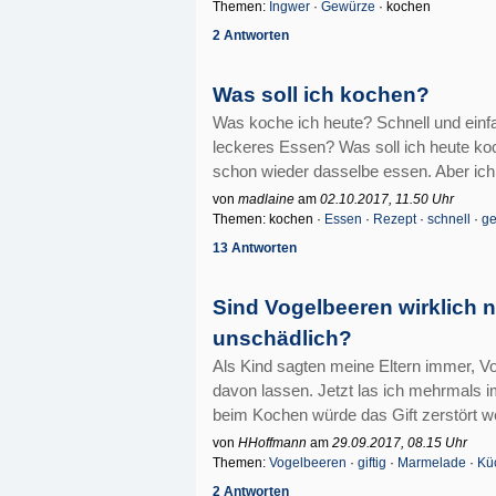
Themen:
Ingwer
·
Gewürze
· kochen
2 Antworten
Was soll ich kochen?
Was koche ich heute? Schnell und einfa
leckeres Essen? Was soll ich heute k
schon wieder dasselbe essen. Aber ich w
von
madlaine
am
02.10.2017, 11.50 Uhr
Themen: kochen ·
Essen
·
Rezept
·
schnell
·
g
13 Antworten
Sind Vogelbeeren wirklich n
unschädlich?
Als Kind sagten meine Eltern immer, Vog
davon lassen. Jetzt las ich mehrmals im
beim Kochen würde das Gift zerstört we
von
HHoffmann
am
29.09.2017, 08.15 Uhr
Themen:
Vogelbeeren
·
giftig
·
Marmelade
·
Kü
2 Antworten