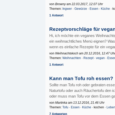
von
Browny
am
22.03.2017, 12.07 Uhr
Themen:
Ingwer
·
Gewürze
·
Essen
·
Küche
· k
1 Antwort
Rezeptvorschläge für veg
Hi, ich möchte ein veganes Weihnacht
ein weihnachtliches Menü eignen? Was 
wenn es einfache Rezepte für ein vega
von
Weihnachtskoch
am
20.12.2016, 12.47 Uh
Themen:
Weihnachten
·
Rezept
·
vegan
·
Esse
1 Antwort
Kann man Tofu roh essen?
Sollte man Tofu roh oder gebraten es
Naturtofu oder auch Räuchertofu den i
oder muss man Tofu vor dem Essen gar
von
Martinka
am
13.12.2016, 21.46 Uhr
Themen:
Tofu
·
Essen
·
Küche
· kochen ·
Leben
7 Antworten