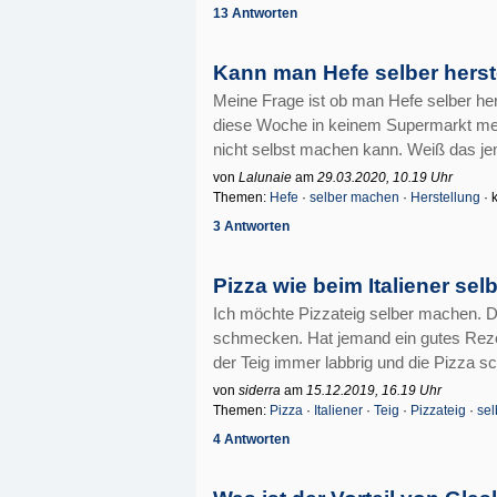
13 Antworten
Kann man Hefe selber herst
Meine Frage ist ob man Hefe selber he
diese Woche in keinem Supermarkt meh
nicht selbst machen kann. Weiß das j
von
Lalunaie
am
29.03.2020, 10.19 Uhr
Themen:
Hefe
·
selber machen
·
Herstellung
· 
3 Antworten
Pizza wie beim Italiener se
Ich möchte Pizzateig selber machen. Die
schmecken. Hat jemand ein gutes Reze
der Teig immer labbrig und die Pizza sc
von
siderra
am
15.12.2019, 16.19 Uhr
Themen:
Pizza
·
Italiener
·
Teig
·
Pizzateig
·
se
4 Antworten