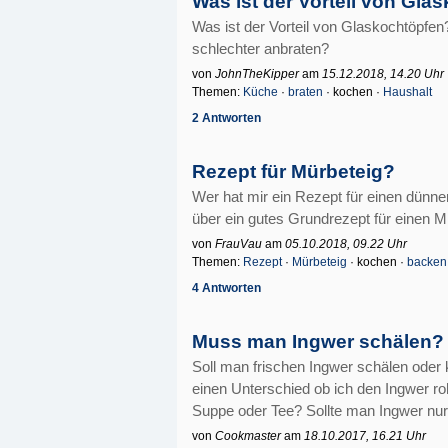
Was ist der Vorteil von Gla
Was ist der Vorteil von Glaskochtöpfe
schlechter anbraten?
von
JohnTheKipper
am
15.12.2018, 14.20 Uhr
Themen:
Küche
·
braten
· kochen ·
Haushalt
2 Antworten
Rezept für Mürbeteig?
Wer hat mir ein Rezept für einen dünn
über ein gutes Grundrezept für einen M
von
FrauVau
am
05.10.2018, 09.22 Uhr
Themen:
Rezept
·
Mürbeteig
· kochen ·
backen
4 Antworten
Muss man Ingwer schälen?
Soll man frischen Ingwer schälen oder
einen Unterschied ob ich den Ingwer r
Suppe oder Tee? Sollte man Ingwer nur 
von
Cookmaster
am
18.10.2017, 16.21 Uhr