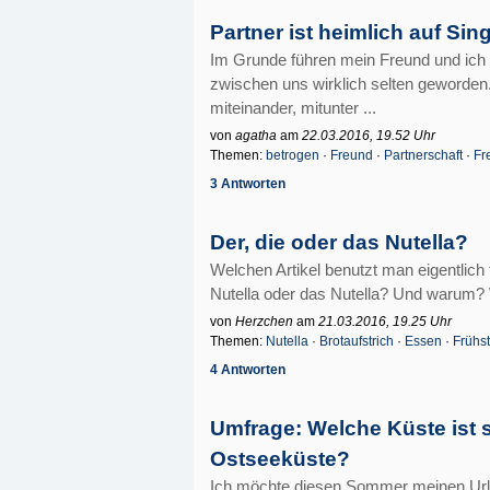
Partner ist heimlich auf Si
Im Grunde führen mein Freund und ich 
zwischen uns wirklich selten geworden
miteinander, mitunter ...
von
agatha
am
22.03.2016, 19.52 Uhr
Themen:
betrogen
·
Freund
·
Partnerschaft
·
Fr
3 Antworten
Der, die oder das Nutella?
Welchen Artikel benutzt man eigentlich f
Nutella oder das Nutella? Und warum?
von
Herzchen
am
21.03.2016, 19.25 Uhr
Themen:
Nutella
·
Brotaufstrich
·
Essen
·
Frühs
4 Antworten
Umfrage: Welche Küste ist 
Ostseeküste?
Ich möchte diesen Sommer meinen Url