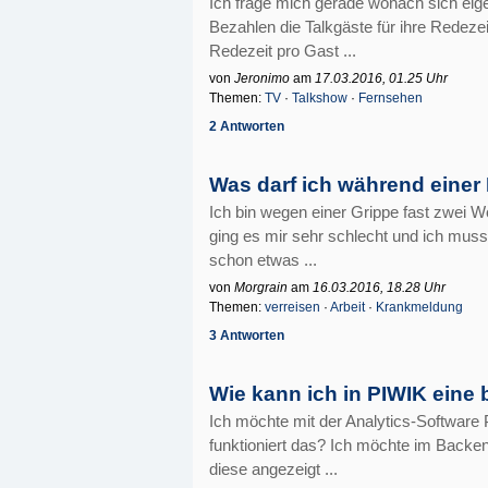
Ich frage mich gerade wonach sich eigen
Bezahlen die Talkgäste für ihre Redezei
Redezeit pro Gast ...
von
Jeronimo
am
17.03.2016, 01.25 Uhr
Themen:
TV
·
Talkshow
·
Fernsehen
2 Antworten
Was darf ich während eine
Ich bin wegen einer Grippe fast zwei 
ging es mir sehr schlecht und ich musst
schon etwas ...
von
Morgrain
am
16.03.2016, 18.28 Uhr
Themen:
verreisen
·
Arbeit
·
Krankmeldung
3 Antworten
Wie kann ich in PIWIK eine 
Ich möchte mit der Analytics-Software 
funktioniert das? Ich möchte im Backen
diese angezeigt ...