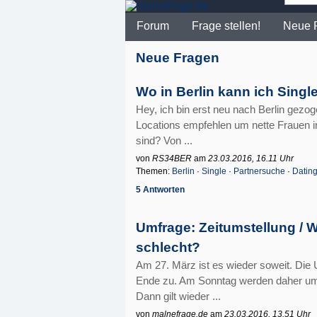
Forum
Frage stellen!
Neue 
Neue Fragen
Wo in Berlin kann ich Single
Hey, ich bin erst neu nach Berlin gezog
Locations empfehlen um nette Frauen i
sind? Von ...
von
RS34BER
am
23.03.2016, 16.11 Uhr
Themen:
Berlin
·
Single
·
Partnersuche
·
Datin
5 Antworten
Umfrage: Zeitumstellung / W
schlecht?
Am 27. März ist es wieder soweit. Die 
Ende zu. Am Sonntag werden daher um 2
Dann gilt wieder ...
von
malnefrage.de
am
23.03.2016, 13.51 Uhr