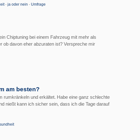
eit
·
ja oder nein
·
Umfrage
 ein Chiptuning bei einem Fahrzeug mit mehr als
er ob davon eher abzuraten ist? Verspreche mir
em am besten?
g am rumkränkeln und erkältet. Habe eine ganz schlechte
d nießt kann ich sicher sein, dass ich die Tage darauf
sundheit