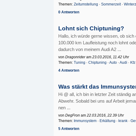
Themen:
Zeitumstellung
·
Sommerzeit
·
Winterz
0 Antworten
Lohnt sich Chiptuning?
Hallo, ich würde gerne wissen, ob sich
100.000 km Laufleistung noch lohnt od
dadurch von meinem Audi A2 ...
von
Dragonrider
am
23.03.2016, 11.42 Uhr
Themen:
Tuning
·
Chiptuning
·
Auto
·
Audi
·
Kfz
4 Antworten
Was stärkt das Immunsyst
Hi @ all, ich bin in letzter Zeit ständi
Abwehr. Sobald bei uns auf Arbeit jeman
nen ...
von
DegFron
am
22.03.2016, 22.39 Uhr
Themen:
Immunsystem
·
Erkältung
·
krank
·
Ge
5 Antworten