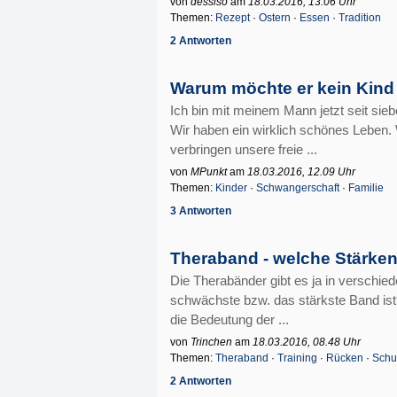
von
dessiso
am
18.03.2016, 13.06 Uhr
Themen:
Rezept
·
Ostern
·
Essen
·
Tradition
2 Antworten
Warum möchte er kein Kind 
Ich bin mit meinem Mann jetzt seit sie
Wir haben ein wirklich schönes Leben.
verbringen unsere freie ...
von
MPunkt
am
18.03.2016, 12.09 Uhr
Themen:
Kinder
·
Schwangerschaft
·
Familie
3 Antworten
Theraband - welche Stärke
Die Therabänder gibt es ja in verschi
schwächste bzw. das stärkste Band is
die Bedeutung der ...
von
Trinchen
am
18.03.2016, 08.48 Uhr
Themen:
Theraband
·
Training
·
Rücken
·
Schu
2 Antworten