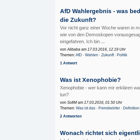
AfD Wahlergebnis - was bed
die Zukunft?
Vor nicht ganz einer Woche waren in 
wie von den Demoskopen vorausgesagt,
eingefahren. Ich bin ...
von
Alibaba
am
17.03.2016, 12.19 Uhr
Themen:
AfD
·
Wahlen
·
Zukunft
·
Politik
1 Antwort
Was ist Xenophobie?
Xenophobie - wer kann mir erklären wa
tun?
von
SofiM
am
17.03.2016, 01.50 Uhr
Themen:
Was ist das
·
Fremdwörter
·
Definition
2 Antworten
Wonach richtet sich eigentl