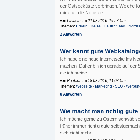
der Ostseeküste verbringen. Welche Kü
mir eher die Nordsee ...
von
Lisalein
am
21.03.2016, 16.58 Uhr
Themen:
Urlaub
·
Reise
·
Deutschland
·
Nords
2 Antworten
Wer kennt gute Webkataloge
Ich habe eine neue Internetseite ins N
machen. Daher bin ich gerade auf der
die ich meine ...
von
Poehler
am
18.03.2016, 14.08 Uhr
Themen:
Webseite
·
Marketing
·
SEO
·
Werbun
8 Antworten
Wie macht man richtig gut
Ich möchte gerne zu Ostern schwäbis
früher immer richtig gute selbstgemac
sich nicht mehr ...