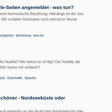
ngle-Seiten angemeldet - was tun?
eine harmonische Beziehung. Allerdings ist der Sex
. Wir schlafen höchstens noch einmal im Monat
emdgehen
·
Beziehung
·
was tun
ür Nutella? Wie heisst es richtig? Der Nutella, die
 Wer kanns mir erklären?
tück
·
Grammatik
·
Sprache
schöner - Nordseeküste oder
aub entweder an der deutschen Nordseeküste oder